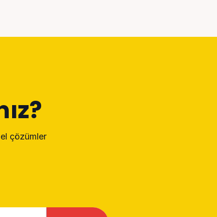
nız?
nel çözümler