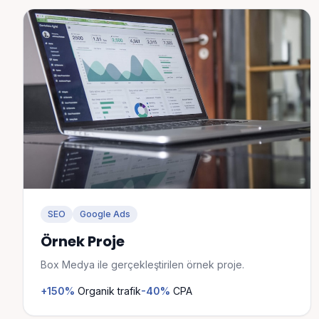
SEO
Google Ads
Örnek Proje
Box Medya ile gerçekleştirilen örnek proje.
+150%
Organik trafik
-40%
CPA