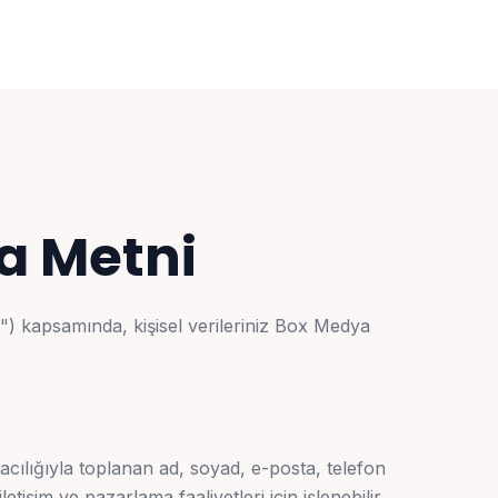
a Metni
") kapsamında, kişisel verileriniz Box Medya
 aracılığıyla toplanan ad, soyad, e-posta, telefon
iletişim ve pazarlama faaliyetleri için işlenebilir.