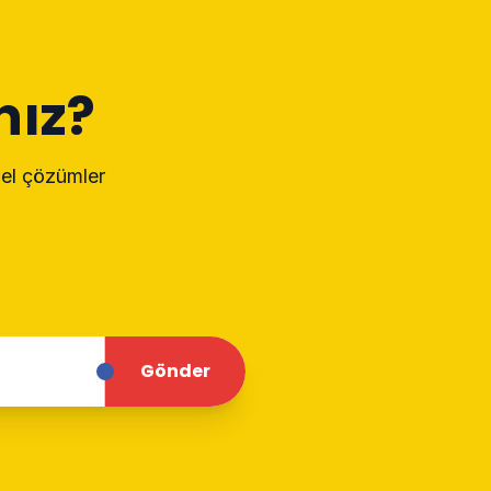
nız?
nel çözümler
Gönder